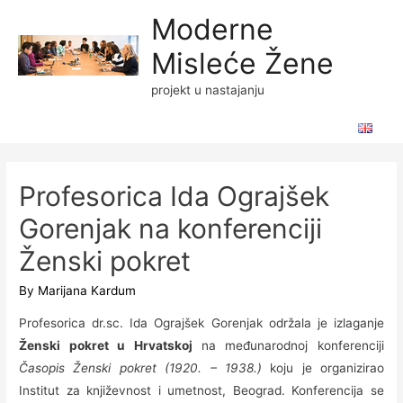
Moderne
Misleće Žene
projekt u nastajanju
Profesorica Ida Ograjšek
Gorenjak na konferenciji
Ženski pokret
By
Marijana Kardum
Profesorica dr.sc. Ida Ograjšek Gorenjak održala je izlaganje
Ženski pokret u Hrvatskoj
na međunarodnoj konferenciji
Časopis Ženski pokret (1920. – 1938.)
koju je organizirao
Institut za književnost i umetnost, Beograd. Konferencija se