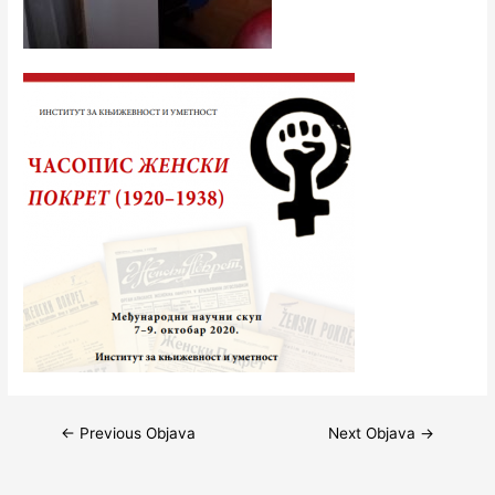
Navigacija
←
Previous Objava
Next Objava
→
objava